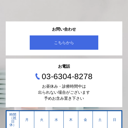
お問い合わせ
こちらから
お電話
03-6304-8278
お昼休み・診療時間中は
出られない場合がございます
予めお含み置き下さい
時間
（祝
月
火
水
木
金
土
日
日
休）