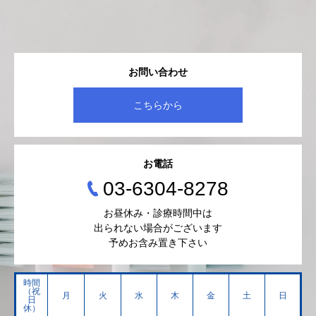
お問い合わせ
こちらから
お電話
03-6304-8278
お昼休み・診療時間中は
出られない場合がございます
予めお含み置き下さい
時間
（祝
月
火
水
木
金
土
日
日
休）