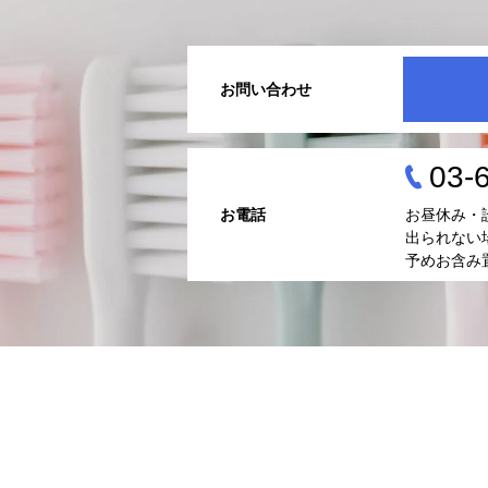
お問い合わせ
03-
お電話
お昼休み・
出られない
予めお含み