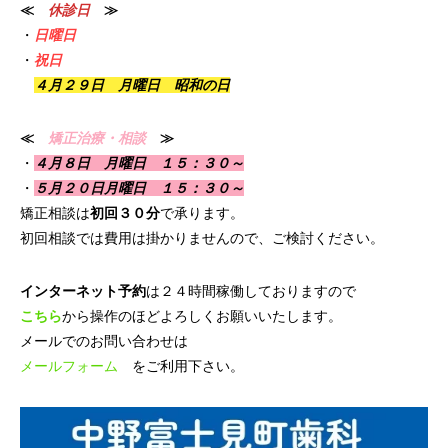
≪
休診日
≫
・
日曜日
・
祝日
４月２９日 月曜日 昭和の日
≪
矯正治療・相談
≫
・
４月８日 月曜日 １５：３０～
・
５月２０日月曜日 １５：３０～
矯正相談は
初回３０分
で承ります。
初回相談では費用は掛かりませんので、ご検討ください。
インターネット予約
は２４時間稼働しておりますので
こちら
から操作のほどよろしくお願いいたします。
メールでのお問い合わせは
メールフォーム
をご利用下さい。