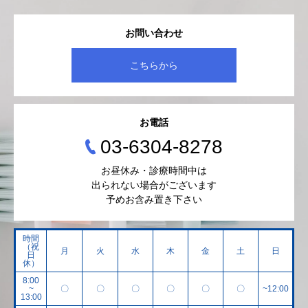
お問い合わせ
こちらから
お電話
03-6304-8278
お昼休み・診療時間中は
出られない場合がございます
予めお含み置き下さい
時間
（祝
月
火
水
木
金
土
日
日
休）
8:00
~
〇
〇
〇
〇
〇
〇
~12:00
13:00